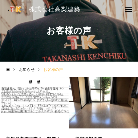
株式会社高梨建築
株式会社高梨建築
HOME
お客様の声
リフォーム事業
大工工事
お知らせ
お客様の声
ドローン事業
実績
ご依頼の流れ
お知らせ
会社概要