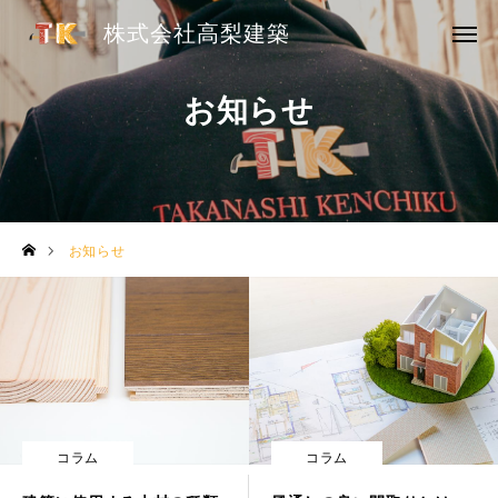
株式会社高梨建築
株式会社高梨建築
HOME
お知らせ
リフォーム事業
大工工事
お知らせ
ドローン事業
実績
ご依頼の流れ
お知らせ
コラム
コラム
会社概要