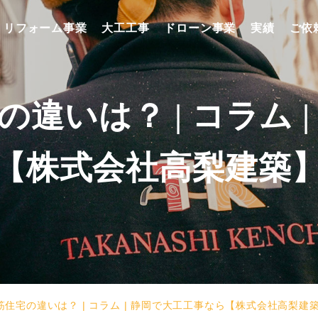
リフォーム事業
大工工事
ドローン事業
実績
ご依
違いは？ | コラム 
【株式会社高梨建築
住宅の違いは？ | コラム | 静岡で大工工事なら【株式会社高梨建