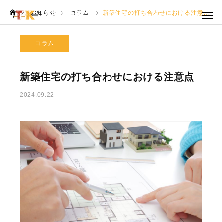
お知らせ
株式会社高梨建築
株式会社高梨建築
コラム
新築住宅の打ち合わせにおける注意点
HOME
コラム
リフォーム事業
新築住宅の打ち合わせにおける注意点
大工工事
2024.09.22
ドローン事業
実績
ご依頼の流れ
お知らせ
会社概要