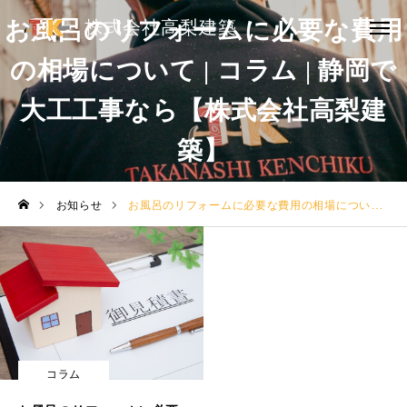
お風呂のリフォームに必要な費用
株式会社高梨建築
株式会社高梨建築
の相場について | コラム | 静岡で
HOME
大工工事なら【株式会社高梨建
リフォーム事業
築】
大工工事
お知らせ
お風呂のリフォームに必要な費用の相場について | コラム | 静岡で大工工事なら【株式会社高梨建築】
ドローン事業
実績
ご依頼の流れ
お知らせ
コラム
会社概要