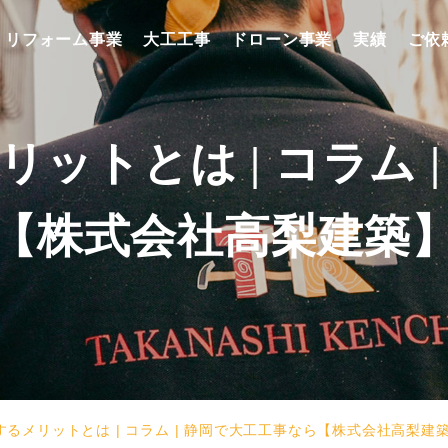
リフォーム事業
大工工事
ドローン事業
実績
ご依
ットとは | コラム 
【株式会社高梨建築
るメリットとは | コラム | 静岡で大工工事なら【株式会社高梨建